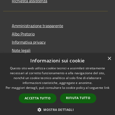
Richiesta assistenza
Amministrazione trasparente
Albo Pretorio
Informativa privacy
Note legali
×
Dichiarazione di accessibilità
Informazioni sui cookie
Questo sito web utilizza cookie tecnici e assimilati strettamente
necessari al corretto funzionamento e alla navigazione del sito,
nonché un cookie tecnico analitico al solo fine di elaborare
informazioni statistiche, aggregate e anonime.
RSS
Copyright © 2026 • Comune di
Per maggiori dettagli, può consultare la cookie policy al seguente
link
Accessibilità
Spezzano della Sila • Powered
Privacy
Municipium
Accesso
by
•
RIFIUTA TUTTO
ACCETTA TUTTO
Cookie
redazione
Mappa del sito
MOSTRA DETTAGLI