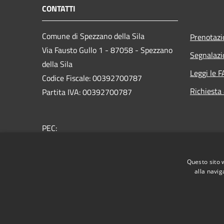
CONTATTI
Comune di Spezzano della Sila
Prenotaz
Via Fausto Gullo 1 - 87058 - Spezzano
Segnalazi
della Sila
Leggi le 
Codice Fiscale: 00392700787
Richiesta
Partita IVA: 00392700787
PEC:
protocollo.spezzanosila@asmepec.it
Centralino Unico: 0984 435021
Questo sito 
alla navig
RSS
Accessibilità
Privacy
Cookie
Mappa de