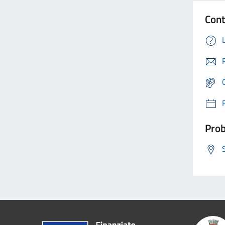
Cont
Prob