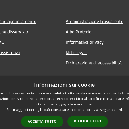
ione appuntamento
Amministrazione trasparente
one disservizio
Albo Pretorio
FAQ
Informativa privacy
 assistenza
Note legali
Dichiarazione di accessibilità
Informazioni sui cookie
web utilizza cookie tecnici e assimilati strettamente necessari al corretto fu
azione del sito, nonché un cookie tecnico analitico al solo fine di elaborare i
statistiche, aggregate e anonime.
Per maggiori dettagli, può consultare la cookie policy al seguente
link
RIFIUTA TUTTO
ACCETTA TUTTO
l sito
Copyright © 2026 • Comune di