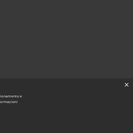
×
nzionamento e
nformazioni
Municipium
Accesso
 Spezzano della Sila • Powered by
•