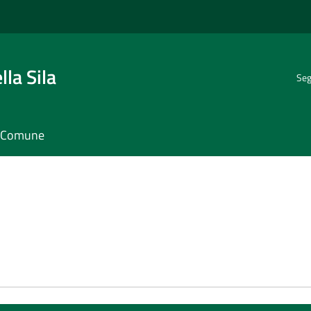
la Sila
Seg
il Comune