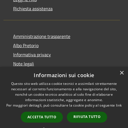
Richiesta assistenza
Amministrazione trasparente
Albo Pretorio
Informativa privacy
Note legali
×
Dichiarazione di accessibilità
Informazioni sui cookie
Questo sito web utilizza cookie tecnici e assimilati strettamente
necessari al corretto funzionamento e alla navigazione del sito,
nonché un cookie tecnico analitico al solo fine di elaborare
informazioni statistiche, aggregate e anonime.
RSS
Copyright © 2026 • Comune di
Per maggiori dettagli, può consultare la cookie policy al seguente
link
Accessibilità
Spezzano della Sila • Powered
Privacy
Municipium
Accesso
by
•
RIFIUTA TUTTO
ACCETTA TUTTO
Cookie
redazione