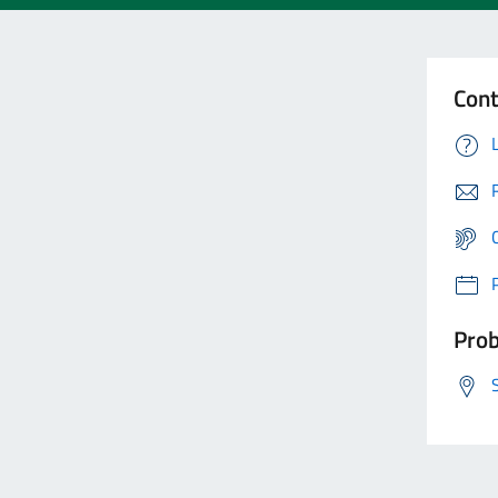
Cont
Prob