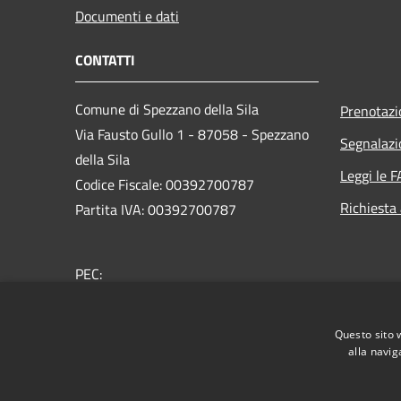
Documenti e dati
CONTATTI
Comune di Spezzano della Sila
Prenotaz
Via Fausto Gullo 1 - 87058 - Spezzano
Segnalazi
della Sila
Leggi le 
Codice Fiscale: 00392700787
Richiesta
Partita IVA: 00392700787
PEC:
protocollo.spezzanosila@asmepec.it
Centralino Unico: 0984 435021
Questo sito 
alla navig