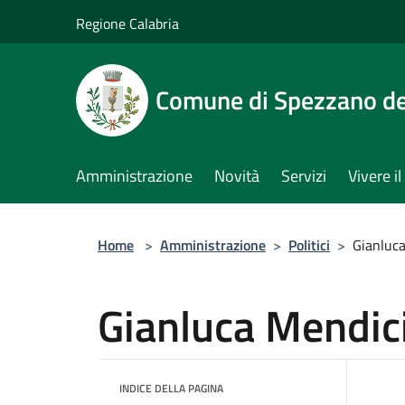
Salta al contenuto principale
Regione Calabria
Comune di Spezzano del
Amministrazione
Novità
Servizi
Vivere 
Home
>
Amministrazione
>
Politici
>
Gianluc
Gianluca Mendic
INDICE DELLA PAGINA