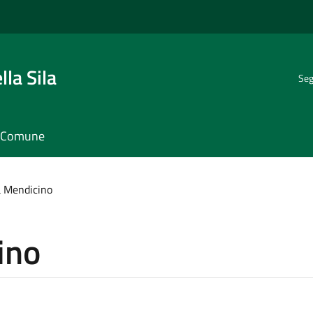
la Sila
Seg
il Comune
a Mendicino
ino