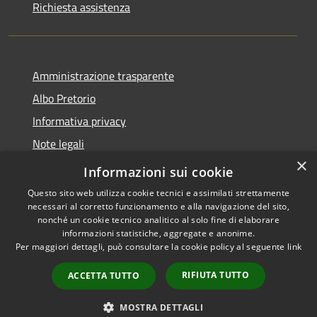
Richiesta assistenza
Amministrazione trasparente
Albo Pretorio
Informativa privacy
Note legali
×
Dichiarazione di accessibilità
Informazioni sui cookie
Questo sito web utilizza cookie tecnici e assimilati strettamente
necessari al corretto funzionamento e alla navigazione del sito,
nonché un cookie tecnico analitico al solo fine di elaborare
informazioni statistiche, aggregate e anonime.
RSS
Copyright © 2026 • Comune di
Per maggiori dettagli, può consultare la cookie policy al seguente
link
Accessibilità
Spezzano della Sila • Powered
Privacy
Municipium
Accesso
by
•
RIFIUTA TUTTO
ACCETTA TUTTO
Cookie
redazione
Mappa del sito
MOSTRA DETTAGLI