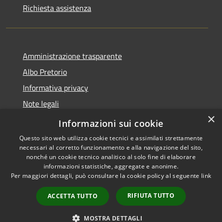
Richiesta assistenza
Amministrazione trasparente
Albo Pretorio
Informativa privacy
Note legali
×
Dichiarazione di accessibilità
Informazioni sui cookie
Questo sito web utilizza cookie tecnici e assimilati strettamente
necessari al corretto funzionamento e alla navigazione del sito,
nonché un cookie tecnico analitico al solo fine di elaborare
informazioni statistiche, aggregate e anonime.
RSS
Copyright © 2026 • Comune di
Per maggiori dettagli, può consultare la cookie policy al seguente
link
Accessibilità
Spezzano della Sila • Powered
Privacy
Municipium
Accesso
by
•
RIFIUTA TUTTO
ACCETTA TUTTO
Cookie
redazione
Mappa del sito
MOSTRA DETTAGLI