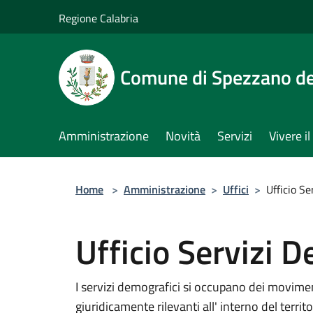
Salta al contenuto principale
Regione Calabria
Comune di Spezzano del
Amministrazione
Novità
Servizi
Vivere 
Home
>
Amministrazione
>
Uffici
>
Ufficio Se
Ufficio Servizi 
I servizi demografici si occupano dei moviment
giuridicamente rilevanti all' interno del terri