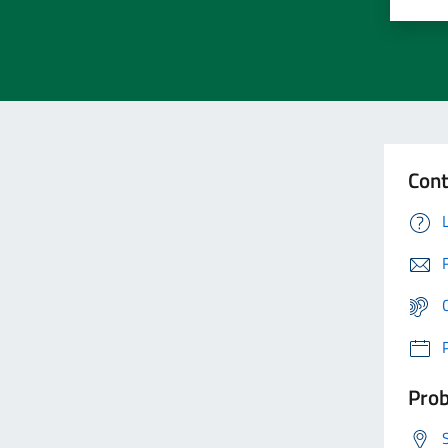
Cont
Prob