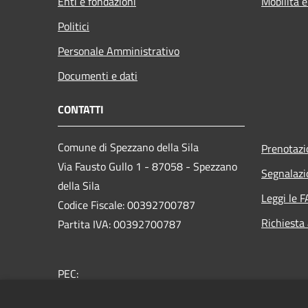
Enti e fondazioni
Mobilità e
Politici
Personale Amministrativo
Documenti e dati
CONTATTI
Comune di Spezzano della Sila
Prenotaz
Via Fausto Gullo 1 - 87058 - Spezzano
Segnalazi
della Sila
Leggi le 
Codice Fiscale: 00392700787
Richiesta
Partita IVA: 00392700787
PEC:
protocollo.spezzanosila@asmepec.it