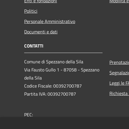
Enti e fondazioni
Mobilità e
Politici
Personale Amministrativo
Documenti e dati
CONTATTI
Comune di Spezzano della Sila
Prenotaz
Via Fausto Gullo 1 - 87058 - Spezzano
Segnalazi
della Sila
Leggi le 
Codice Fiscale: 00392700787
Richiesta
Partita IVA: 00392700787
PEC:
protocollo.spezzanosila@asmepec.it