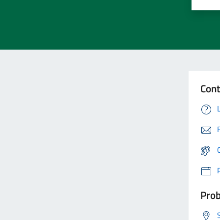
Cont
Prob